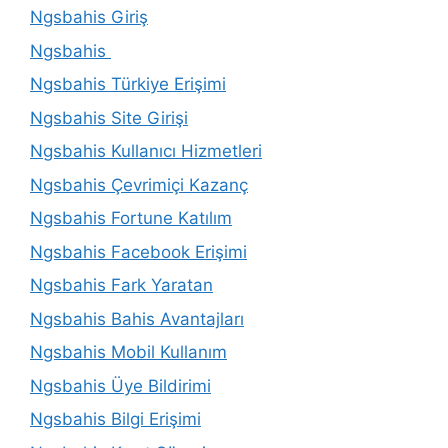
Ngsbahis Giriş
Ngsbahis
Ngsbahis Türkiye Erişimi
Ngsbahis Site Girişi
Ngsbahis Kullanıcı Hizmetleri
Ngsbahis Çevrimiçi Kazanç
Ngsbahis Fortune Katılım
Ngsbahis Facebook Erişimi
Ngsbahis Fark Yaratan
Ngsbahis Bahis Avantajları
Ngsbahis Mobil Kullanım
Ngsbahis Üye Bildirimi
Ngsbahis Bilgi Erişimi