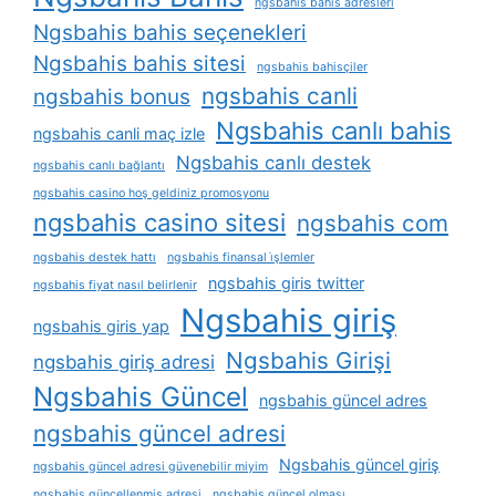
ngsbahis bahis adresleri
Ngsbahis bahis seçenekleri
Ngsbahis bahis sitesi
ngsbahis bahisçiler
ngsbahis canli
ngsbahis bonus
Ngsbahis canlı bahis
ngsbahis canli maç izle
Ngsbahis canlı destek
ngsbahis canlı bağlantı
ngsbahis casino hoş geldiniz promosyonu
ngsbahis casino sitesi
ngsbahis com
ngsbahis destek hattı
ngsbahis finansal i̇şlemler
ngsbahis giris twitter
ngsbahis fiyat nasıl belirlenir
Ngsbahis giriş
ngsbahis giris yap
Ngsbahis Girişi
ngsbahis giriş adresi
Ngsbahis Güncel
ngsbahis güncel adres
ngsbahis güncel adresi
Ngsbahis güncel giriş
ngsbahis güncel adresi güvenebilir miyim
ngsbahis güncellenmiş adresi
ngsbahis güncel olması