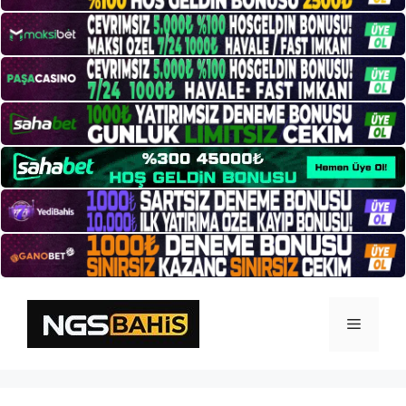
İçeriğe
atla
Menü