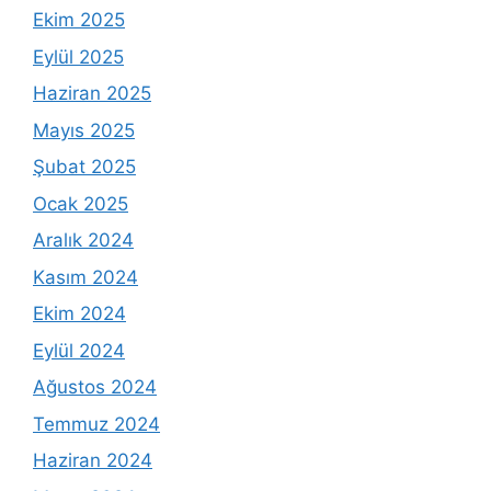
Ekim 2025
Eylül 2025
Haziran 2025
Mayıs 2025
Şubat 2025
Ocak 2025
Aralık 2024
Kasım 2024
Ekim 2024
Eylül 2024
Ağustos 2024
Temmuz 2024
Haziran 2024