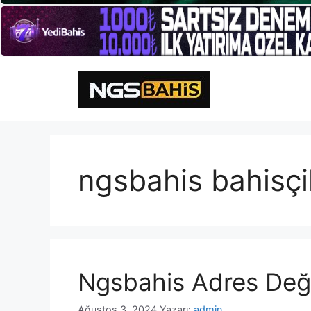
İçeriğe
atla
ngsbahis bahisçi
Ngsbahis Adres Değ
Ağustos 3, 2024
Yazarı:
admin