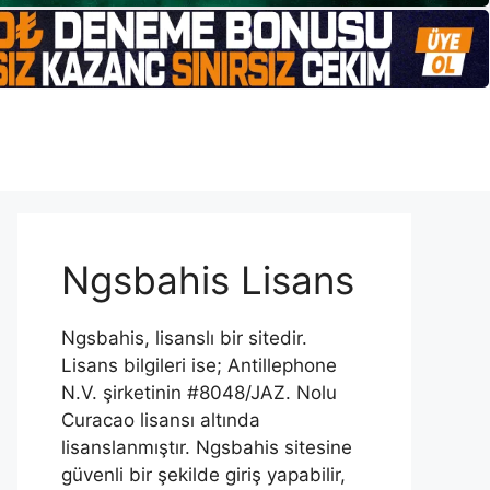
Ngsbahis Lisans
Ngsbahis, lisanslı bir sitedir.
Lisans bilgileri ise; Antillephone
N.V. şirketinin #8048/JAZ. Nolu
Curacao lisansı altında
lisanslanmıştır. Ngsbahis sitesine
güvenli bir şekilde giriş yapabilir,