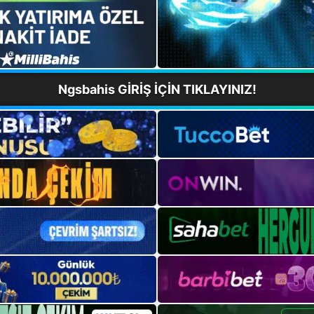
Ngsbahis GİRİŞ İÇİN TIKLAYINIZ!