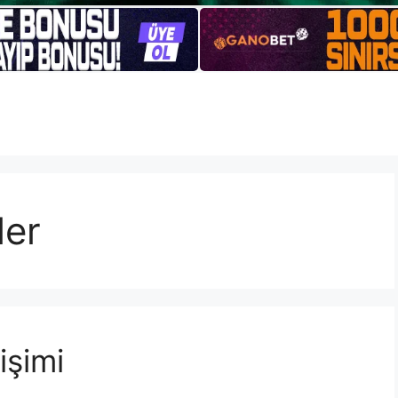
ler
işimi