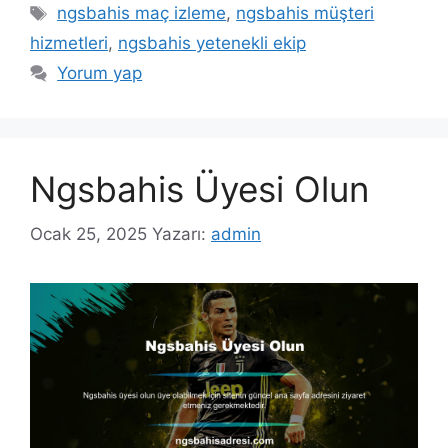
Etiketler
ngsbahis maç izleme
,
ngsbahis müşteri
hizmetleri
,
ngsbahis yetenekli ekip
Yorum yap
Ngsbahis Üyesi Olun
Ocak 25, 2025
Yazarı:
admin