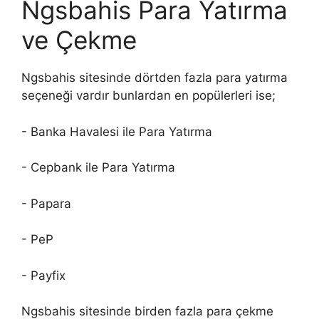
Ngsbahis Para Yatırma
ve Çekme
Ngsbahis sitesinde dörtden fazla para yatırma
seçeneği vardır bunlardan en popülerleri ise;
- Banka Havalesi ile Para Yatırma
- Cepbank ile Para Yatırma
- Papara
- PeP
- Payfix
Ngsbahis sitesinde birden fazla para çekme