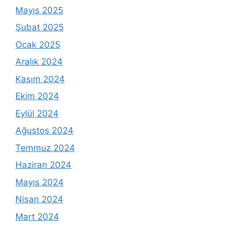
Mayıs 2025
Şubat 2025
Ocak 2025
Aralık 2024
Kasım 2024
Ekim 2024
Eylül 2024
Ağustos 2024
Temmuz 2024
Haziran 2024
Mayıs 2024
Nisan 2024
Mart 2024