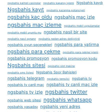
Ngsbahis kaydı
ngsbahis kaliteli casinolar
ngsbahis kapanış i̇şlemi
Ngsbahis kayıt
ngsbahis kazanma potansiyeli
ngsbahis kaç oldu
ngsbahis maç izle
ngsbahis maç izleme
ngsbahis mobil uygulamalar
ngsbahis nasil bir site
ngsbahis mobil uyumlu mu
ngsbahis nasıl oynanır
ngsbahis neden adres değiştirdi
ngsbahis para yatirma
ngsbahis oyun seçenekleri
ngsbahis para çekme
ngsbahis para çekme i̇şlemi
ngsbahis promosyon
ngsbahis promosyon kodu
Ngsbahis sitesi
ngsbahis slot makine
Ngsbahis Spor Bahisleri
ngsbahis sms listesi
ngsbahis telegram
ngsbahis tv
ngsbahis temsilci
ngsbahis tv canli maç izle
ngsbahis tv canli maç
ngsbahis twitter
ngsbahis tv izle
ngsbahis whatsapp
ngsbahis web sitesi
ngsbahis yeni adres
ngsbahis yasadışı