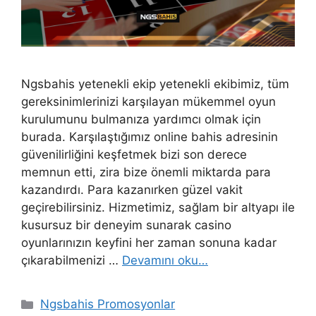
Ngsbahis yetenekli ekip yetenekli ekibimiz, tüm
gereksinimlerinizi karşılayan mükemmel oyun
kurulumunu bulmanıza yardımcı olmak için
burada. Karşılaştığımız online bahis adresinin
güvenilirliğini keşfetmek bizi son derece
memnun etti, zira bize önemli miktarda para
kazandırdı. Para kazanırken güzel vakit
geçirebilirsiniz. Hizmetimiz, sağlam bir altyapı ile
kusursuz bir deneyim sunarak casino
oyunlarınızın keyfini her zaman sonuna kadar
çıkarabilmenizi …
Devamını oku…
Kategoriler
Ngsbahis Promosyonlar