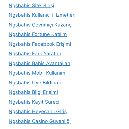
Ngsbahis Site Girişi
Ngsbahis Kullanıcı Hizmetleri
Ngsbahis Çevrimiçi Kazanç
Ngsbahis Fortune Katılım
Ngsbahis Facebook Erişimi
Ngsbahis Fark Yaratan
Ngsbahis Bahis Avantajları
Ngsbahis Mobil Kullanım
Ngsbahis Üye Bildirimi
Ngsbahis Bilgi Erişimi
Ngsbahis Kayıt Süreci
Ngsbahis Heyecanlı Giriş
Ngsbahis Casino Güvenliği