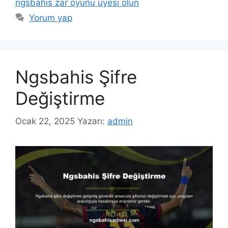
ngsbahis zar oyunu üyesi olun
Yorum yap
Ngsbahis Şifre
Değiştirme
Ocak 22, 2025
Yazarı:
admin