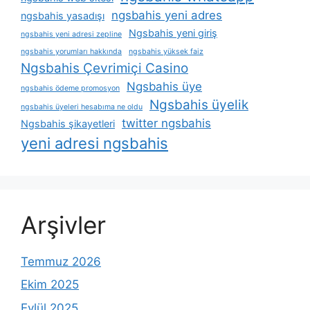
ngsbahis yeni adres
ngsbahis yasadışı
Ngsbahis yeni giriş
ngsbahis yeni adresi zepline
ngsbahis yorumları hakkında
ngsbahis yüksek faiz
Ngsbahis Çevrimiçi Casino
Ngsbahis üye
ngsbahis ödeme promosyon
Ngsbahis üyelik
ngsbahis üyeleri hesabıma ne oldu
twitter ngsbahis
Ngsbahis şikayetleri
yeni adresi ngsbahis
Arşivler
Temmuz 2026
Ekim 2025
Eylül 2025