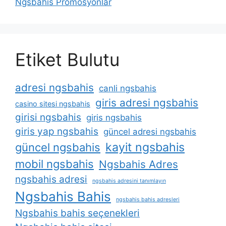
Ngsbahis Promosyonlar
Etiket Bulutu
adresi ngsbahis
canli ngsbahis
giris adresi ngsbahis
casino sitesi ngsbahis
girisi ngsbahis
giris ngsbahis
giris yap ngsbahis
güncel adresi ngsbahis
kayit ngsbahis
güncel ngsbahis
mobil ngsbahis
Ngsbahis Adres
ngsbahis adresi
ngsbahis adresini tanımlayın
Ngsbahis Bahis
ngsbahis bahis adresleri
Ngsbahis bahis seçenekleri