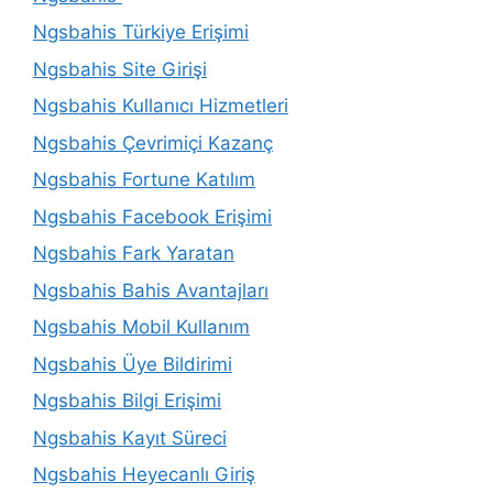
Ngsbahis Türkiye Erişimi
Ngsbahis Site Girişi
Ngsbahis Kullanıcı Hizmetleri
Ngsbahis Çevrimiçi Kazanç
Ngsbahis Fortune Katılım
Ngsbahis Facebook Erişimi
Ngsbahis Fark Yaratan
Ngsbahis Bahis Avantajları
Ngsbahis Mobil Kullanım
Ngsbahis Üye Bildirimi
Ngsbahis Bilgi Erişimi
Ngsbahis Kayıt Süreci
Ngsbahis Heyecanlı Giriş