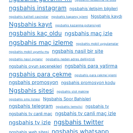
ngsbahis instagram
ngsbahis i̇letişim bilgileri
Ngsbahis kaydı
ngsbahis kaliteli casinolar
ngsbahis kapanış i̇şlemi
Ngsbahis kayıt
ngsbahis kazanma potansiyeli
ngsbahis kaç oldu
ngsbahis maç izle
ngsbahis maç izleme
ngsbahis mobil uygulamalar
ngsbahis nasil bir site
ngsbahis mobil uyumlu mu
ngsbahis nasıl oynanır
ngsbahis neden adres değiştirdi
ngsbahis para yatirma
ngsbahis oyun seçenekleri
ngsbahis para çekme
ngsbahis para çekme i̇şlemi
ngsbahis promosyon
ngsbahis promosyon kodu
Ngsbahis sitesi
ngsbahis slot makine
Ngsbahis Spor Bahisleri
ngsbahis sms listesi
ngsbahis telegram
ngsbahis tv
ngsbahis temsilci
ngsbahis tv canli maç izle
ngsbahis tv canli maç
ngsbahis twitter
ngsbahis tv izle
ngsbahis whatsapp
ngsbahis web sitesi