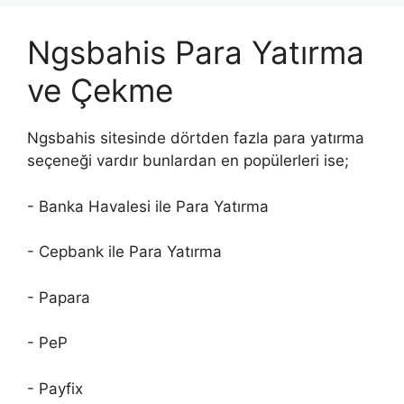
Ngsbahis Para Yatırma
ve Çekme
Ngsbahis sitesinde dörtden fazla para yatırma
seçeneği vardır bunlardan en popülerleri ise;
- Banka Havalesi ile Para Yatırma
- Cepbank ile Para Yatırma
- Papara
- PeP
- Payfix