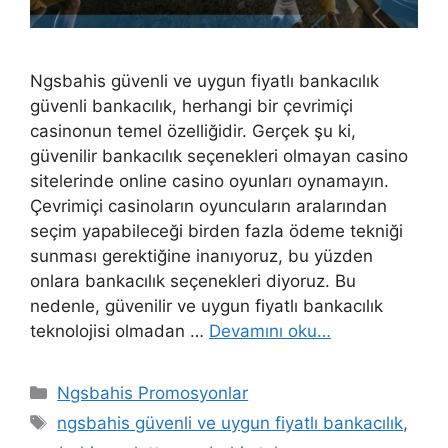
Ngsbahis güvenli ve uygun fiyatlı bankacılık
güvenli bankacılık, herhangi bir çevrimiçi
casinonun temel özelliğidir. Gerçek şu ki,
güvenilir bankacılık seçenekleri olmayan casino
sitelerinde online casino oyunları oynamayın.
Çevrimiçi casinoların oyuncuların aralarından
seçim yapabileceği birden fazla ödeme tekniği
sunması gerektiğine inanıyoruz, bu yüzden
onlara bankacılık seçenekleri diyoruz. Bu
nedenle, güvenilir ve uygun fiyatlı bankacılık
teknolojisi olmadan …
Devamını oku…
Kategoriler
Ngsbahis Promosyonlar
Etiketler
ngsbahis güvenli ve uygun fiyatlı bankacılık
,