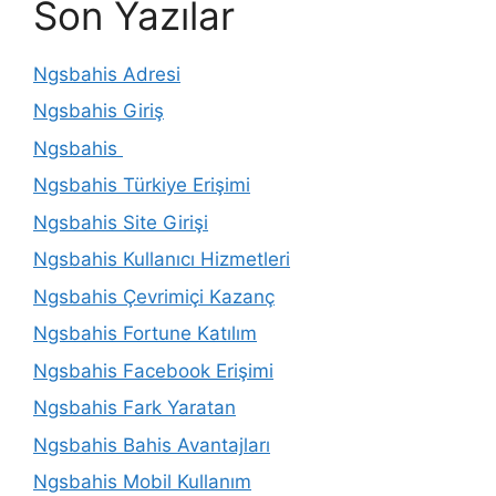
Son Yazılar
Ngsbahis Adresi
Ngsbahis Giriş
Ngsbahis
Ngsbahis Türkiye Erişimi
Ngsbahis Site Girişi
Ngsbahis Kullanıcı Hizmetleri
Ngsbahis Çevrimiçi Kazanç
Ngsbahis Fortune Katılım
Ngsbahis Facebook Erişimi
Ngsbahis Fark Yaratan
Ngsbahis Bahis Avantajları
Ngsbahis Mobil Kullanım