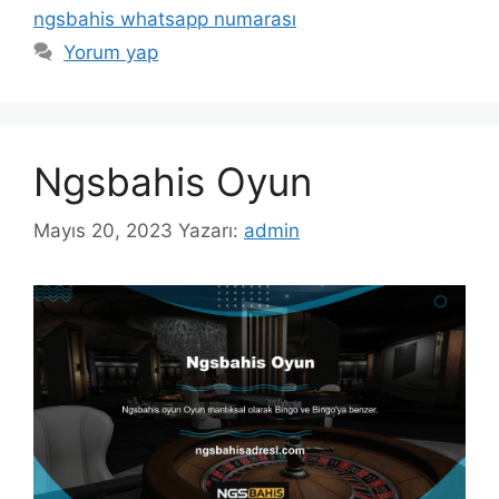
ngsbahis whatsapp numarası
Yorum yap
Ngsbahis Oyun
Mayıs 20, 2023
Yazarı:
admin