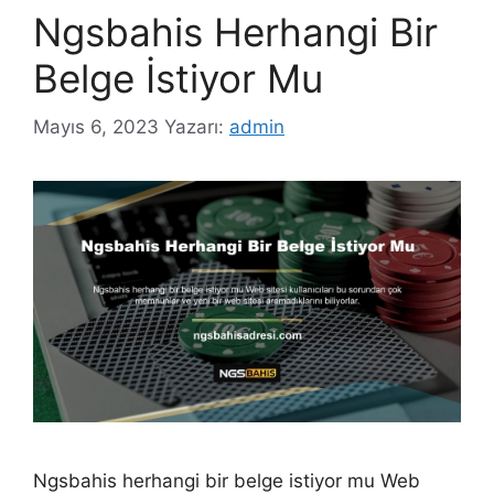
Ngsbahis Herhangi Bir
Belge İstiyor Mu
Mayıs 6, 2023
Yazarı:
admin
Ngsbahis herhangi bir belge istiyor mu Web