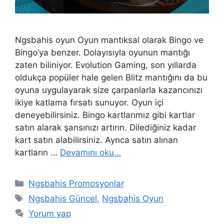
Ngsbahis oyun Oyun mantıksal olarak Bingo ve
Bingo’ya benzer. Dolayısıyla oyunun mantığı
zaten biliniyor. Evolution Gaming, son yıllarda
oldukça popüler hale gelen Blitz mantığını da bu
oyuna uygulayarak size çarpanlarla kazancınızı
ikiye katlama fırsatı sunuyor. Oyun içi
deneyebilirsiniz. Bingo kartlarımız gibi kartlar
satın alarak şansınızı artırın. Dilediğiniz kadar
kart satın alabilirsiniz. Ayrıca satın alınan
kartların …
Devamını oku…
Kategoriler
Ngsbahis Promosyonlar
Etiketler
Ngsbahis Güncel
,
Ngsbahis Oyun
Yorum yap