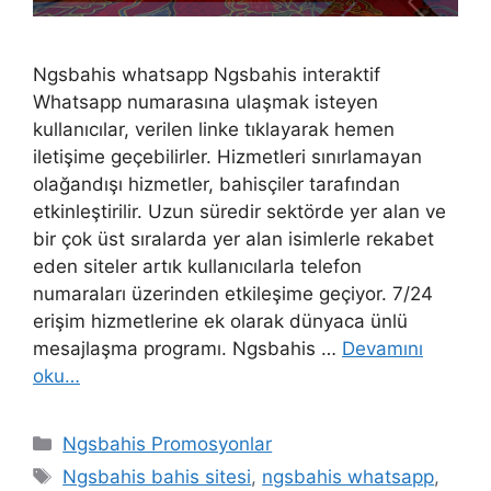
Ngsbahis whatsapp Ngsbahis interaktif
Whatsapp numarasına ulaşmak isteyen
kullanıcılar, verilen linke tıklayarak hemen
iletişime geçebilirler. Hizmetleri sınırlamayan
olağandışı hizmetler, bahisçiler tarafından
etkinleştirilir. Uzun süredir sektörde yer alan ve
bir çok üst sıralarda yer alan isimlerle rekabet
eden siteler artık kullanıcılarla telefon
numaraları üzerinden etkileşime geçiyor. 7/24
erişim hizmetlerine ek olarak dünyaca ünlü
mesajlaşma programı. Ngsbahis …
Devamını
oku…
Kategoriler
Ngsbahis Promosyonlar
Etiketler
Ngsbahis bahis sitesi
,
ngsbahis whatsapp
,