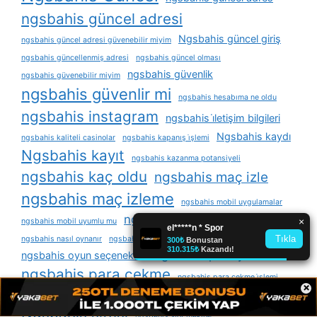
ngsbahis güncel adresi
Ngsbahis güncel giriş
ngsbahis güncel adresi güvenebilir miyim
ngsbahis güncellenmiş adresi
ngsbahis güncel olması
ngsbahis güvenlik
ngsbahis güvenebilir miyim
ngsbahis güvenlir mi
ngsbahis hesabıma ne oldu
ngsbahis instagram
ngsbahis i̇letişim bilgileri
Ngsbahis kaydı
ngsbahis kaliteli casinolar
ngsbahis kapanış i̇şlemi
Ngsbahis kayıt
ngsbahis kazanma potansiyeli
ngsbahis kaç oldu
ngsbahis maç izle
ngsbahis maç izleme
ngsbahis mobil uygulamalar
ngsbahis nasil bir site
ngsbahis mobil uyumlu mu
ngsbahis nasıl oynanır
ngsbahis neden adres değiştirdi
ngsbahis para yatirma
ngsbahis oyun seçenekleri
ngsbahis para çekme
ngsbahis para çekme i̇şlemi
×
ngsbahis promosyon
ngsbahis promosyon kodu
Ngsbahis sitesi
ngsbahis slot makine