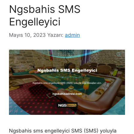
Ngsbahis SMS
Engelleyici
Mayıs 10, 2023
Yazarı:
admin
Ngsbahis sms engelleyici SMS (SMS) yoluyla