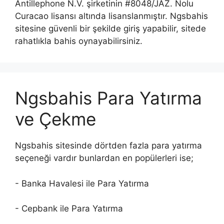
Antillephone N.V. şirketinin #8048/JAZ. Nolu
Curacao lisansı altında lisanslanmıştır. Ngsbahis
sitesine güvenli bir şekilde giriş yapabilir, sitede
rahatlıkla bahis oynayabilirsiniz.
Ngsbahis Para Yatırma
ve Çekme
Ngsbahis sitesinde dörtden fazla para yatırma
seçeneği vardır bunlardan en popülerleri ise;
- Banka Havalesi ile Para Yatırma
- Cepbank ile Para Yatırma