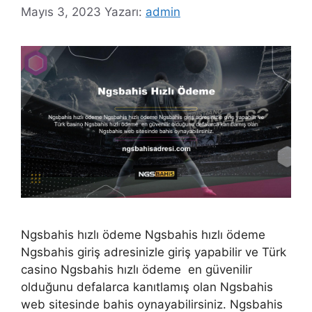
Mayıs 3, 2023
Yazarı:
admin
Ngsbahis hızlı ödeme Ngsbahis hızlı ödeme
Ngsbahis giriş adresinizle giriş yapabilir ve Türk
casino Ngsbahis hızlı ödeme en güvenilir
olduğunu defalarca kanıtlamış olan Ngsbahis
web sitesinde bahis oynayabilirsiniz. Ngsbahis