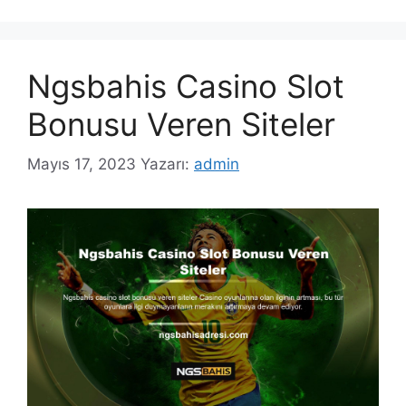
Ngsbahis Casino Slot
Bonusu Veren Siteler
Mayıs 17, 2023
Yazarı:
admin