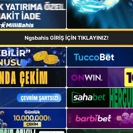
Ngsbahis GİRİŞ İÇİN TIKLAYINIZ!