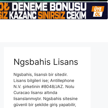
Ngsbahis Lisans
Ngsbahis, lisanslı bir sitedir.
Lisans bilgileri ise; Antillephone
N.V. şirketinin #8048/JAZ. Nolu
Curacao lisansı altında
lisanslanmıştır. Ngsbahis sitesine
güvenli bir şekilde giriş yapabilir,