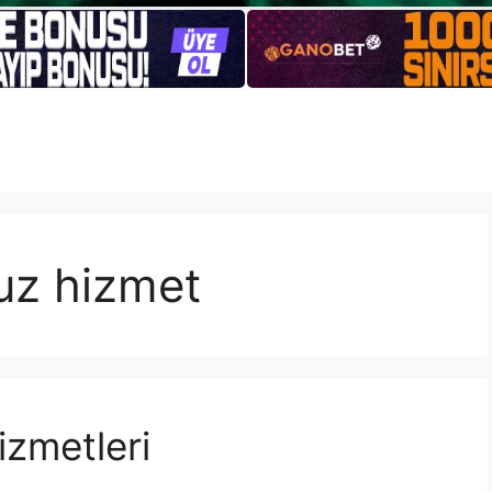
uz hizmet
izmetleri