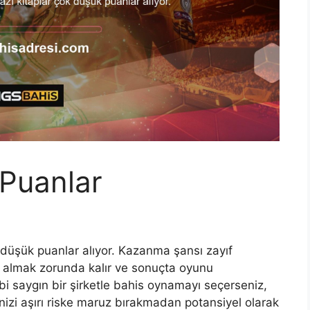
Puanlar
düşük puanlar alıyor. Kazanma şansı zayıf
k almak zorunda kalır ve sonuçta oyunu
bi saygın bir şirketle bahis oynamayı seçerseniz,
izi aşırı riske maruz bırakmadan potansiyel olarak