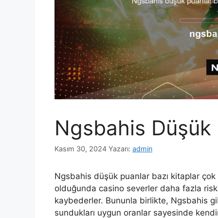
Ngsbahis Düşük 
Kasım 30, 2024
Yazarı:
admin
Ngsbahis düşük puanlar bazı kitaplar çok 
olduğunda casino severler daha fazla ris
kaybederler. Bununla birlikte, Ngsbahis gi
sundukları uygun oranlar sayesinde kendin