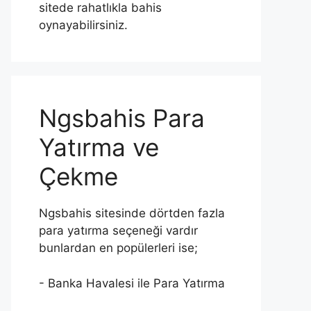
sitede rahatlıkla bahis
oynayabilirsiniz.
Ngsbahis Para
Yatırma ve
Çekme
Ngsbahis sitesinde dörtden fazla
para yatırma seçeneği vardır
bunlardan en popülerleri ise;
- Banka Havalesi ile Para Yatırma