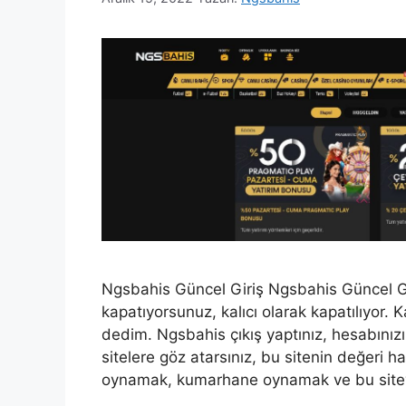
Ngsbahis Güncel Giriş Ngsbahis Güncel Gir
kapatıyorsunuz, kalıcı olarak kapatılıyor. 
dedim. Ngsbahis çıkış yaptınız, hesabını
sitelere göz atarsınız, bu sitenin değeri 
oynamak, kumarhane oynamak ve bu siteye