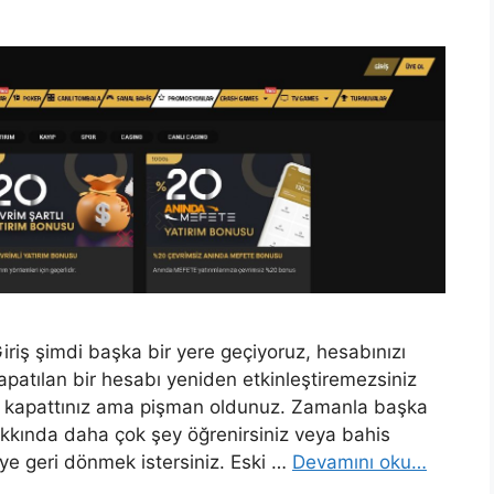
iş şimdi başka bir yere geçiyoruz, hesabınızı
Kapatılan bir hesabı yeniden etkinleştiremezsiniz
zı kapattınız ama pişman oldunuz. Zamanla başka
hakkında daha çok şey öğrenirsiniz veya bahis
 geri dönmek istersiniz. Eski …
Devamını oku…