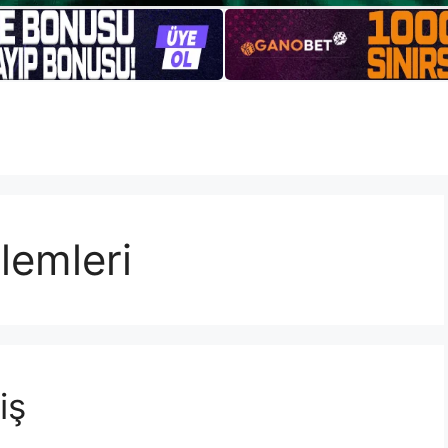
lemleri
iş