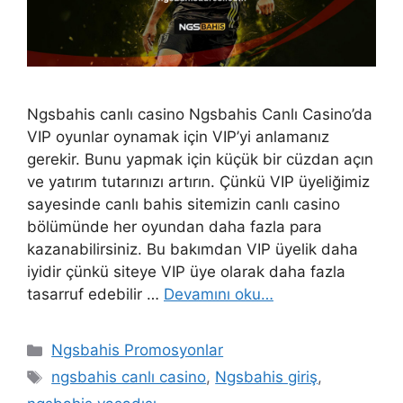
Ngsbahis canlı casino Ngsbahis Canlı Casino’da
VIP oyunlar oynamak için VIP’yi anlamanız
gerekir. Bunu yapmak için küçük bir cüzdan açın
ve yatırım tutarınızı artırın. Çünkü VIP üyeliğimiz
sayesinde canlı bahis sitemizin canlı casino
bölümünde her oyundan daha fazla para
kazanabilirsiniz. Bu bakımdan VIP üyelik daha
iyidir çünkü siteye VIP üye olarak daha fazla
tasarruf edebilir …
Devamını oku…
Kategoriler
Ngsbahis Promosyonlar
Etiketler
ngsbahis canlı casino
,
Ngsbahis giriş
,