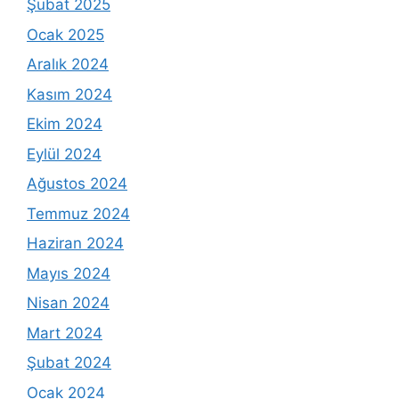
Şubat 2025
Ocak 2025
Aralık 2024
Kasım 2024
Ekim 2024
Eylül 2024
Ağustos 2024
Temmuz 2024
Haziran 2024
Mayıs 2024
Nisan 2024
Mart 2024
Şubat 2024
Ocak 2024