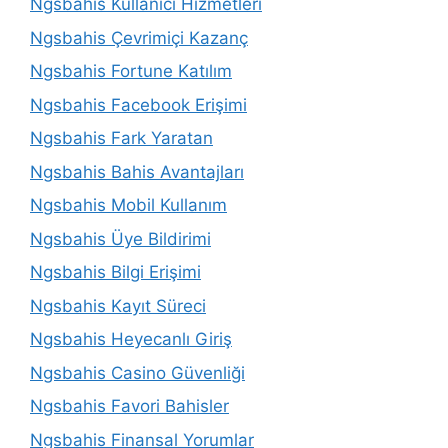
Ngsbahis Kullanıcı Hizmetleri
Ngsbahis Çevrimiçi Kazanç
Ngsbahis Fortune Katılım
Ngsbahis Facebook Erişimi
Ngsbahis Fark Yaratan
Ngsbahis Bahis Avantajları
Ngsbahis Mobil Kullanım
Ngsbahis Üye Bildirimi
Ngsbahis Bilgi Erişimi
Ngsbahis Kayıt Süreci
Ngsbahis Heyecanlı Giriş
Ngsbahis Casino Güvenliği
Ngsbahis Favori Bahisler
Ngsbahis Finansal Yorumlar