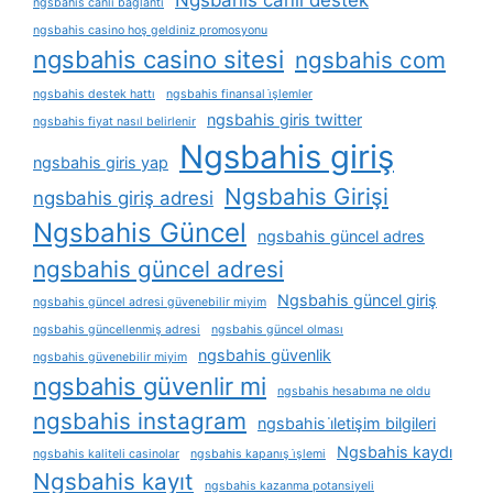
ngsbahis canlı bağlantı
ngsbahis casino hoş geldiniz promosyonu
ngsbahis casino sitesi
ngsbahis com
ngsbahis destek hattı
ngsbahis finansal i̇şlemler
ngsbahis giris twitter
ngsbahis fiyat nasıl belirlenir
Ngsbahis giriş
ngsbahis giris yap
Ngsbahis Girişi
ngsbahis giriş adresi
Ngsbahis Güncel
ngsbahis güncel adres
ngsbahis güncel adresi
Ngsbahis güncel giriş
ngsbahis güncel adresi güvenebilir miyim
ngsbahis güncellenmiş adresi
ngsbahis güncel olması
ngsbahis güvenlik
ngsbahis güvenebilir miyim
ngsbahis güvenlir mi
ngsbahis hesabıma ne oldu
ngsbahis instagram
ngsbahis i̇letişim bilgileri
Ngsbahis kaydı
ngsbahis kaliteli casinolar
ngsbahis kapanış i̇şlemi
Ngsbahis kayıt
ngsbahis kazanma potansiyeli