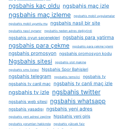
ngsbahis kaç oldu
ngsbahis maç izle
ngsbahis maç izleme
ngsbahis mobil uygulamalar
ngsbahis nasil bir site
ngsbahis mobil uyumlu mu
ngsbahis nasıl oynanır
ngsbahis neden adres değiştirdi
ngsbahis para yatirma
ngsbahis oyun seçenekleri
ngsbahis para çekme
ngsbahis para çekme i̇şlemi
ngsbahis promosyon
ngsbahis promosyon kodu
Ngsbahis sitesi
ngsbahis slot makine
Ngsbahis Spor Bahisleri
ngsbahis sms listesi
ngsbahis telegram
ngsbahis tv
ngsbahis temsilci
ngsbahis tv canli maç izle
ngsbahis tv canli maç
ngsbahis twitter
ngsbahis tv izle
ngsbahis whatsapp
ngsbahis web sitesi
ngsbahis yeni adres
ngsbahis yasadışı
Ngsbahis yeni giriş
ngsbahis yeni adresi zepline
ngsbahis yorumları hakkında
ngsbahis yüksek faiz