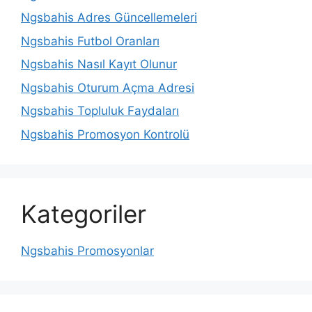
Ngsbahis Adres Güncellemeleri
Ngsbahis Futbol Oranları
Ngsbahis Nasıl Kayıt Olunur
Ngsbahis Oturum Açma Adresi
Ngsbahis Topluluk Faydaları
Ngsbahis Promosyon Kontrolü
Kategoriler
Ngsbahis Promosyonlar