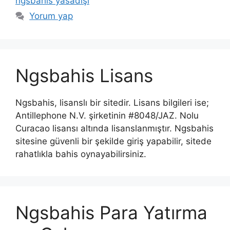
ngsbahis yasadışı
Yorum yap
Ngsbahis Lisans
Ngsbahis, lisanslı bir sitedir. Lisans bilgileri ise;
Antillephone N.V. şirketinin #8048/JAZ. Nolu
Curacao lisansı altında lisanslanmıştır. Ngsbahis
sitesine güvenli bir şekilde giriş yapabilir, sitede
rahatlıkla bahis oynayabilirsiniz.
Ngsbahis Para Yatırma