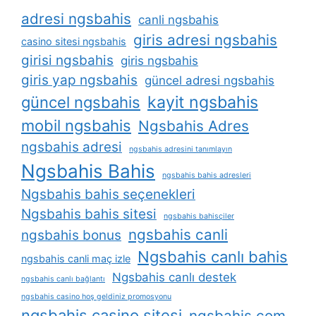
adresi ngsbahis
canli ngsbahis
giris adresi ngsbahis
casino sitesi ngsbahis
girisi ngsbahis
giris ngsbahis
giris yap ngsbahis
güncel adresi ngsbahis
kayit ngsbahis
güncel ngsbahis
mobil ngsbahis
Ngsbahis Adres
ngsbahis adresi
ngsbahis adresini tanımlayın
Ngsbahis Bahis
ngsbahis bahis adresleri
Ngsbahis bahis seçenekleri
Ngsbahis bahis sitesi
ngsbahis bahisçiler
ngsbahis canli
ngsbahis bonus
Ngsbahis canlı bahis
ngsbahis canli maç izle
Ngsbahis canlı destek
ngsbahis canlı bağlantı
ngsbahis casino hoş geldiniz promosyonu
ngsbahis casino sitesi
ngsbahis com