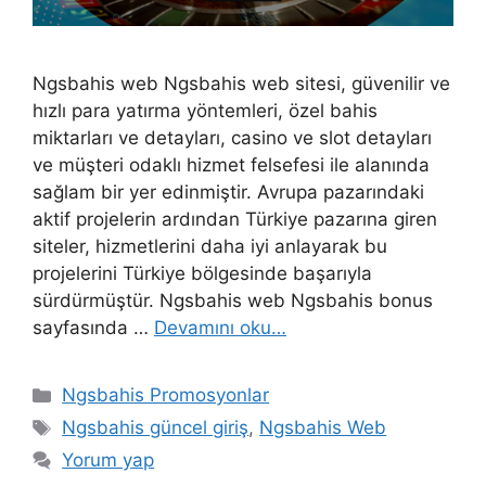
Ngsbahis web Ngsbahis web sitesi, güvenilir ve
hızlı para yatırma yöntemleri, özel bahis
miktarları ve detayları, casino ve slot detayları
ve müşteri odaklı hizmet felsefesi ile alanında
sağlam bir yer edinmiştir. Avrupa pazarındaki
aktif projelerin ardından Türkiye pazarına giren
siteler, hizmetlerini daha iyi anlayarak bu
projelerini Türkiye bölgesinde başarıyla
sürdürmüştür. Ngsbahis web Ngsbahis bonus
sayfasında …
Devamını oku…
Kategoriler
Ngsbahis Promosyonlar
Etiketler
Ngsbahis güncel giriş
,
Ngsbahis Web
Yorum yap