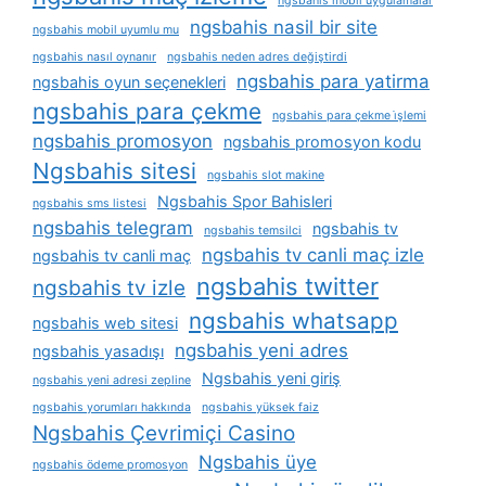
ngsbahis mobil uygulamalar
ngsbahis nasil bir site
ngsbahis mobil uyumlu mu
ngsbahis nasıl oynanır
ngsbahis neden adres değiştirdi
ngsbahis para yatirma
ngsbahis oyun seçenekleri
ngsbahis para çekme
ngsbahis para çekme i̇şlemi
ngsbahis promosyon
ngsbahis promosyon kodu
Ngsbahis sitesi
ngsbahis slot makine
Ngsbahis Spor Bahisleri
ngsbahis sms listesi
ngsbahis telegram
ngsbahis tv
ngsbahis temsilci
ngsbahis tv canli maç izle
ngsbahis tv canli maç
ngsbahis twitter
ngsbahis tv izle
ngsbahis whatsapp
ngsbahis web sitesi
ngsbahis yeni adres
ngsbahis yasadışı
Ngsbahis yeni giriş
ngsbahis yeni adresi zepline
ngsbahis yorumları hakkında
ngsbahis yüksek faiz
Ngsbahis Çevrimiçi Casino
Ngsbahis üye
ngsbahis ödeme promosyon