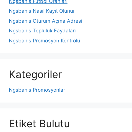
Ngsbahis Futbol Oranları
Ngsbahis Nasıl Kayıt Olunur
Ngsbahis Oturum Açma Adresi
Ngsbahis Topluluk Faydaları
Ngsbahis Promosyon Kontrolü
Kategoriler
Ngsbahis Promosyonlar
Etiket Bulutu