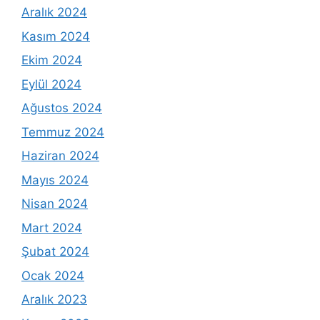
Aralık 2024
Kasım 2024
Ekim 2024
Eylül 2024
Ağustos 2024
Temmuz 2024
Haziran 2024
Mayıs 2024
Nisan 2024
Mart 2024
Şubat 2024
Ocak 2024
Aralık 2023