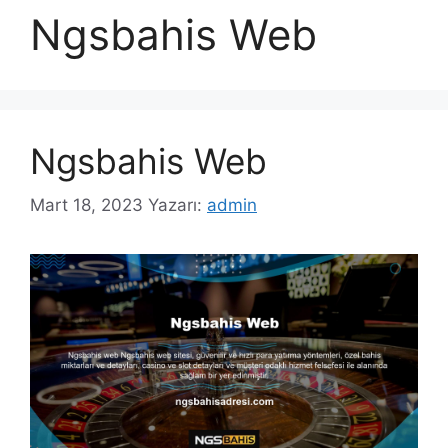
Ngsbahis Web
Ngsbahis Web
Mart 18, 2023
Yazarı:
admin