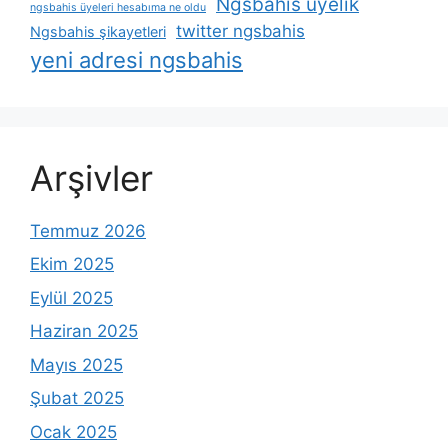
Ngsbahis üyelik
ngsbahis üyeleri hesabıma ne oldu
twitter ngsbahis
Ngsbahis şikayetleri
yeni adresi ngsbahis
Arşivler
Temmuz 2026
Ekim 2025
Eylül 2025
Haziran 2025
Mayıs 2025
Şubat 2025
Ocak 2025