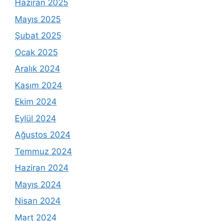
Haziran 2025
Mayıs 2025
Şubat 2025
Ocak 2025
Aralık 2024
Kasım 2024
Ekim 2024
Eylül 2024
Ağustos 2024
Temmuz 2024
Haziran 2024
Mayıs 2024
Nisan 2024
Mart 2024