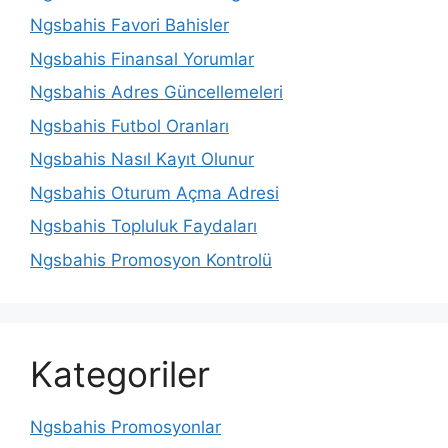
Ngsbahis Favori Bahisler
Ngsbahis Finansal Yorumlar
Ngsbahis Adres Güncellemeleri
Ngsbahis Futbol Oranları
Ngsbahis Nasıl Kayıt Olunur
Ngsbahis Oturum Açma Adresi
Ngsbahis Topluluk Faydaları
Ngsbahis Promosyon Kontrolü
Kategoriler
Ngsbahis Promosyonlar