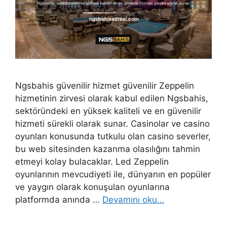
Ngsbahis güvenilir hizmet güvenilir Zeppelin
hizmetinin zirvesi olarak kabul edilen Ngsbahis,
sektöründeki en yüksek kaliteli ve en güvenilir
hizmeti sürekli olarak sunar. Casinolar ve casino
oyunları konusunda tutkulu olan casino severler,
bu web sitesinden kazanma olasılığını tahmin
etmeyi kolay bulacaklar. Led Zeppelin
oyunlarının mevcudiyeti ile, dünyanın en popüler
ve yaygın olarak konuşulan oyunlarına
platformda anında …
Devamını oku…