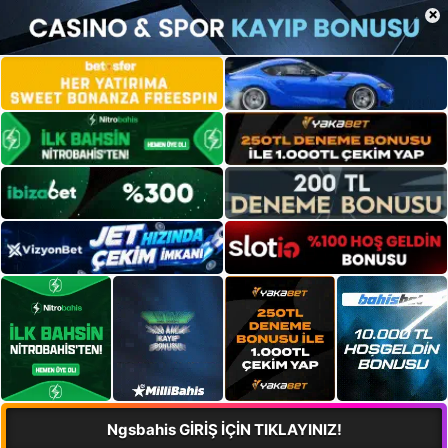
×
Ngsbahis GİRİŞ İÇİN TIKLAYINIZ!