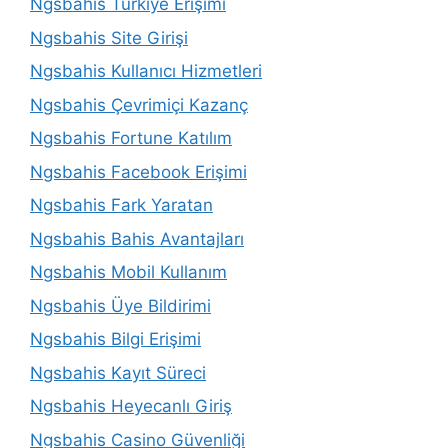
Ngsbahis Türkiye Erişimi
Ngsbahis Site Girişi
Ngsbahis Kullanıcı Hizmetleri
Ngsbahis Çevrimiçi Kazanç
Ngsbahis Fortune Katılım
Ngsbahis Facebook Erişimi
Ngsbahis Fark Yaratan
Ngsbahis Bahis Avantajları
Ngsbahis Mobil Kullanım
Ngsbahis Üye Bildirimi
Ngsbahis Bilgi Erişimi
Ngsbahis Kayıt Süreci
Ngsbahis Heyecanlı Giriş
Ngsbahis Casino Güvenliği